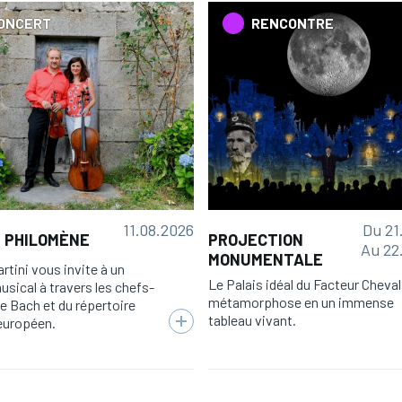
ONCERT
RENCONTRE
11.08.2026
Du 21
 PHILOMÈNE
PROJECTION
Au 22
MONUMENTALE
rtini vous invite à un
Le Palais idéal du Facteur Cheval
sical à travers les chefs-
métamorphose en un immense
e Bach et du répertoire
tableau vivant.
européen.