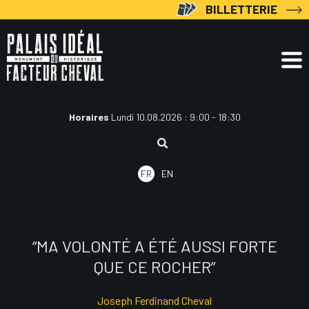
Aller
BILLETTERIE
au
contenu
Horaires
Lundi 10.08.2026 : 9:00 - 18:30
Rechercher
:
FR
EN
“MA VOLONTÉ A ÉTÉ AUSSI FORTE
QUE CE ROCHER”
Joseph Ferdinand Cheval