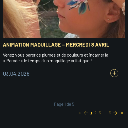
ANIMATION MAQUILLAGE – MERCREDI 8 AVRIL
Venez vous parer de plumes et de couleurs et incarner la
« Parade » le temps d’un maquillage artistique !
03.04.2026
Page 1 de 5
1
Page
2
Page
3
Page
…
5
Page
D
p