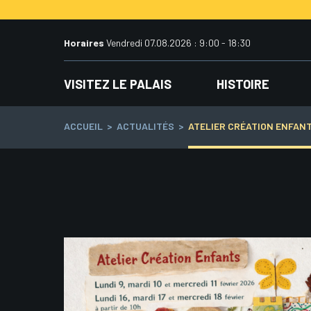
Aller
au
contenu
Horaires
Vendredi 07.08.2026 : 9:00 - 18:30
VISITEZ LE PALAIS
HISTOIRE
ACCUEIL
>
ACTUALITÉS
>
ATELIER CRÉATION ENFAN
Navigation
des
articles