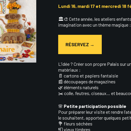
Lundi 16, mardi 17 et mercredi 18 f
🏛️🎨 Cette année, les ateliers enfants 
imagination avec un thème magique 
RÉSERVEZ →
L’idée ? Créer son propre Palais sur un
matériaux :
📄 cartons et papiers fantaisie
📰 découpages de magazines
🌿 éléments naturels
✂️ colle, feutres, ciseaux… et beaucou
🌸
Petite participation possible
Pour préparer leur visite et rendre l’a
le souhaitent, apporter quelques petit
💐 fleurs séchées
📮 vieux timbres