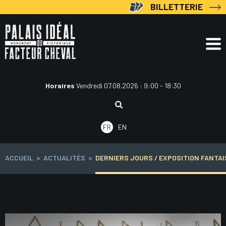
Aller
BILLETTERIE
au
contenu
Horaires
Vendredi 07.08.2026 : 9:00 - 18:30
Rechercher
:
FR
EN
ACCUEIL
>
ACTUALITÉS
>
DERNIERS JOURS / EXPOSITION FANTAI
Navigation
des
articles