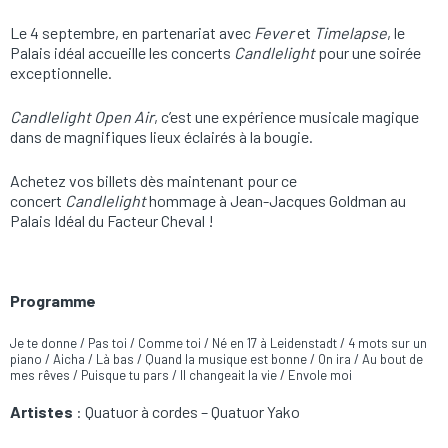
Le 4 septembre, en partenariat avec
Fever
et
Timelapse
, le
Palais idéal accueille les concerts
Candlelight
pour une soirée
exceptionnelle.
Candlelight Open Air
, c’est une expérience musicale magique
dans de magnifiques lieux éclairés à la bougie.
Achetez vos billets dès maintenant pour ce
concert
Candlelight
hommage à Jean-Jacques Goldman au
Palais Idéal du Facteur Cheval !
Programme
Je te donne / Pas toi / Comme toi / Né en 17 à Leidenstadt / 4 mots sur un
piano / Aicha / Là bas / Quand la musique est bonne / On ira / Au bout de
mes rêves / Puisque tu pars / Il changeait la vie / Envole moi
Artistes
: Quatuor à cordes – Quatuor Yako