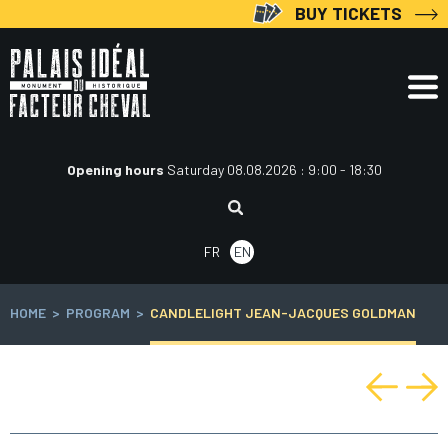
Skip
BUY TICKETS
to
content
Opening hours
Saturday 08.08.2026 : 9:00 - 18:30
Search:
FR
EN
HOME
>
PROGRAM
>
CANDLELIGHT JEAN-JACQUES GOLDMAN
Post
navigation