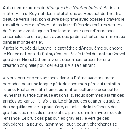
Auteur entre autres du
Kiosque des Noctambules
à Paris au
métro Palais-Royal et des installations au Bosquet du Théâtre
d’eau de Versailles, son œuvre s’exprime avec poésie à travers le
travail du verre et s’inscrit dans la tradition des maîtres verriers
de Murano avec lesquels il collabore, pour créer d’immenses
ensembles qui dialoguent avec des jardins et sites patrimoniaux
dans le monde entier.
Après le Musée du Louvre, la cathédrale d’Angoulême ou encore
le Musée national du Qatar, c’est au Palais idéal du facteur Cheval
que Jean-Michel Othoniel vient désormais présenter une
création originale pour ce lieu qu’il visitait enfant.
« Nous partions en vacances dans la Drôme avec ma mère,
nomades pour une longue période sans mon père qui restait à
l’usine. Hauterives était une destination culturelle pour cette
jeune institutrice curieuse et son fils. Nous sommes à la fin des
années soixante, j’ai six ans. Le château des géants, du sable,
des coquillages, de la poussière, du soleil, de la fraîcheur, des
grottes, des rires, du silence et se perdre dans le mystérieux de
l’enfance. Le bruit des pas sur les graviers, le vertige des
belvédères, la peur du labyrinthe, jouer, courir, chercher et se