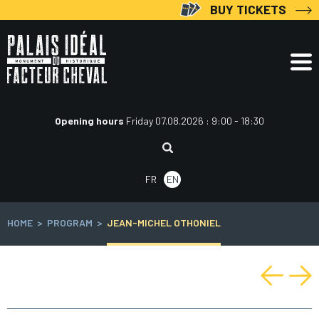
Skip
BUY TICKETS
to
content
Opening hours
Friday 07.08.2026 : 9:00 - 18:30
Search:
FR
EN
HOME
>
PROGRAM
>
JEAN-MICHEL OTHONIEL
Post
navigation