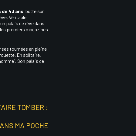
s de 43 ans
, butte sur
rêve. Véritable
, un palais de rêve dans
et les premiers magazines
 ses tournées en pleine
rouette. En solitaire,
l homme”. Son palais de
FAIRE TOMBER :
 DANS MA POCHE