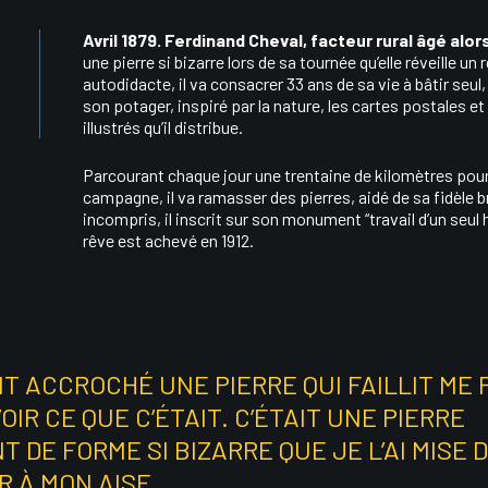
Avril 1879. Ferdinand Cheval, facteur rural âgé alor
une pierre si bizarre lors de sa tournée qu’elle réveille un 
autodidacte, il va consacrer 33 ans de sa vie à bâtir seul
son potager, inspiré par la nature, les cartes postales 
illustrés qu’il distribue.
Parcourant chaque jour une trentaine de kilomètres pour
campagne, il va ramasser des pierres, aidé de sa fidèle b
incompris, il inscrit sur son monument “travail d’un seu
rêve est achevé en 1912.
AIT ACCROCHÉ UNE PIERRE QUI FAILLIT ME 
OIR CE QUE C’ÉTAIT. C’ÉTAIT UNE PIERRE
 DE FORME SI BIZARRE QUE JE L’AI MISE
R À MON AISE.