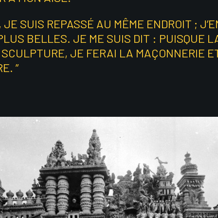
 JE SUIS REPASSÉ AU MÊME ENDROIT ; J’E
LUS BELLES. JE ME SUIS DIT : PUISQUE 
 SCULPTURE, JE FERAI LA MAÇONNERIE E
E. ”