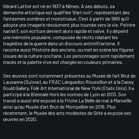
Gérard Lattier est né en 1937 à Nîmes. A ses débuts, sa
démarche artistique est qualifiée “d’art noir”, représentant des
fantasmes sombres et monstrueux. C’est à partir de 1965 qu’il
adopte une imagerie résolument plus tournée vers la vie. Peintre
narratif, son écriture devient alors rapide et naïve. Il y dépeint
une mémoire populaire, composée de récits relatant les
tragédies de la guerre dans un discours antimilitarisme. Il
raconte aussi l’histoire des anciens, ou met en scène les figures
issues de la culture occitane. Les personnages sont rapidement
tracés et la palette vive est chargée en couleurs primaires.
Ses œuvres sont notamment présentes au Musée de l’art Brut de
Lausanne (Suisse), au FRAC Languedoc Roussillon et à la Casey
Gould Gallery, Folk Art International de New York (Etats Unis). Il a
participé à la Biennale Hors les normes de Lyon en 2013. Son
travail a aussi été exposé à la Friche La Belle de mai à Marseille
ainsi qu’au Musée d’art Brut de Montpellier en 2016. Plus
récemment, le Musée des arts modestes de Sète a exposé ses
œuvres en 2020.