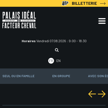
Aller
BILLETTERIE
au
contenu
Horaires
Vendredi 07.08.2026 : 9:00 - 18:30
Rechercher
:
FR
EN
SEUL OU EN FAMILLE
EN GROUPE
AVEC SON É
Navigation
des
articles