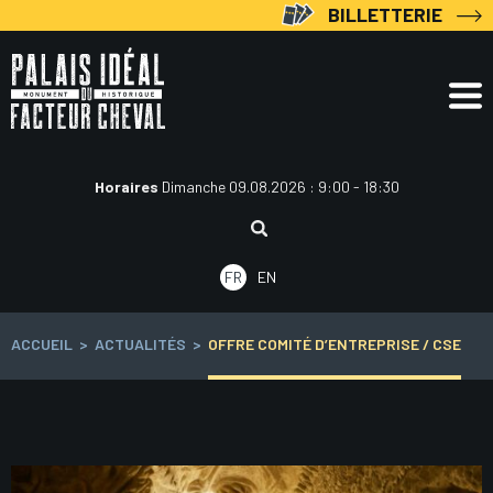
Aller
BILLETTERIE
au
contenu
Horaires
Dimanche 09.08.2026 : 9:00 - 18:30
Rechercher
:
FR
EN
ACCUEIL
>
ACTUALITÉS
>
OFFRE COMITÉ D’ENTREPRISE / CSE
Navigation
des
articles