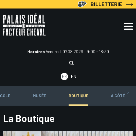
Aller
BILLETTERIE
au
contenu
Horaires
Vendredi 07.08.2026 : 9:00 - 18:30
Rechercher
:
FR
EN
ÉCOLE
MUSÉE
BOUTIQUE
À CÔTÉ
La Boutique