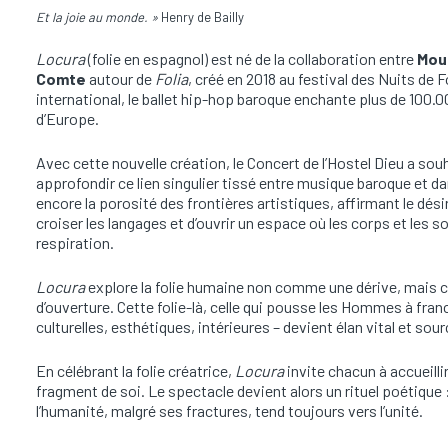
Et la joie au monde. »
Henry de Bailly
Locura
(folie en espagnol) est né de la collaboration entre
Mou
Comte
autour de
Folia
, créé en 2018 au festival des Nuits de
international, le ballet hip-hop baroque enchante plus de 100.
d’Europe.
Avec cette nouvelle création, le Concert de l’Hostel Dieu a souh
approfondir ce lien singulier tissé entre musique baroque et da
encore la porosité des frontières artistiques, affirmant le désir
croiser les langages et d’ouvrir un espace où les corps et le
respiration.
Locura
explore la folie humaine non comme une dérive, mais 
d’ouverture. Cette folie-là, celle qui pousse les Hommes à fran
culturelles, esthétiques, intérieures – devient élan vital et sour
En célébrant la folie créatrice,
Locura
invite chacun à accueillir
fragment de soi. Le spectacle devient alors un rituel poétique
l’humanité, malgré ses fractures, tend toujours vers l’unité.