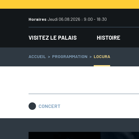
Aller
au
contenu
Horaires
Jeudi 06.08.2026 : 9:00 - 18:30
VISITEZ LE PALAIS
HISTOIRE
ACCUEIL
>
PROGRAMMATION
>
LOCURA
Navigation
de
l’article
CONCERT