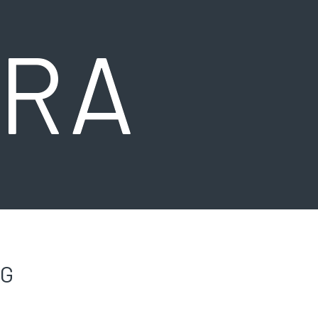
URA
IG