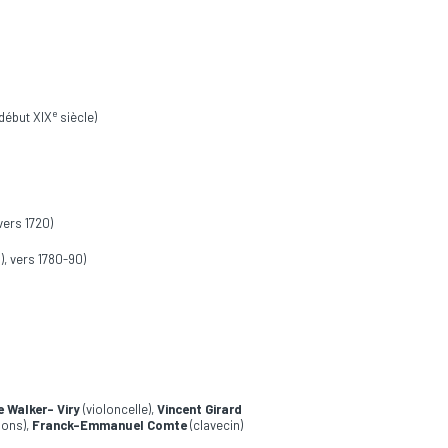
e
 début XIX
siècle)
vers 1720)
u), vers 1780-90)
 Walker- Viry
(violoncelle),
Vincent Girard
ions),
Franck-Emmanuel Comte
(clavecin)