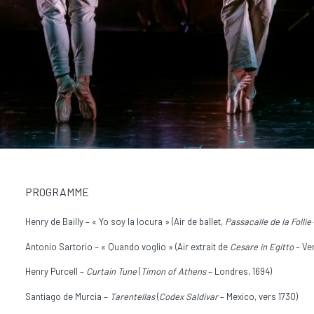
PROGRAMME
Henry de Bailly – « Yo soy la locura » (Air de ballet,
Passacalle de la Follie
Antonio Sartorio – « Quando voglio » (Air extrait de
Cesare in Egitto
– Ven
Henry Purcell –
Curtain Tune
(
Timon of Athens
– Londres, 1694)
Santiago de Murcia –
Tarentellas
(
Codex Saldivar
– Mexico, vers 1730)