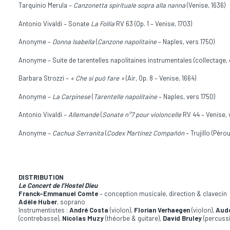
Tarquinio Merula –
Canzonetta spirituale sopra alla nanna
(Venise, 1636)
Antonio Vivaldi – Sonate
La Follia
RV 63 (Op. 1 – Venise, 1703)
Anonyme –
Donna Isabella
(
Canzone napolitaine
– Naples, vers 1750)
Anonyme – Suite de tarentelles napolitaines instrumentales (collectage,
Barbara Strozzi –
« Che si può fare »
(Air, Op. 8 – Venise, 1664)
Anonyme –
La Carpinese
(
Tarentelle napolitaine
– Naples, vers 1750)
Antonio Vivaldi –
Allemande
(
Sonate n°7 pour violoncelle
RV 44 – Venise, 
Anonyme –
Cachua Serranita
(
Codex Martínez Compañón
– Trujillo (Péro
DISTRIBUTION
Le Concert de l’Hostel Dieu
Franck-Emmanuel Comte
– conception musicale, direction & clavecin
Adèle Huber
, soprano
Instrumentistes :
André Costa
(violon),
Florian Verhaegen
(violon),
Aude
(contrebasse),
Nicolas Muzy
(théorbe & guitare),
David Bruley
(percuss