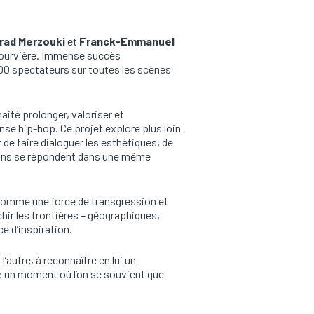
rad Merzouki
et
Franck-Emmanuel
 Fourvière. Immense succès
000 spectateurs sur toutes les scènes
aité prolonger, valoriser et
nse hip-hop. Ce projet explore plus loin
 de faire dialoguer les esthétiques, de
s sons se répondent dans une même
comme une force de transgression et
chir les frontières – géographiques,
ce d’inspiration.
 l’autre, à reconnaître en lui un
 : un moment où l’on se souvient que