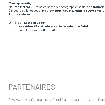
Compagnie Käfig
Mourad Merzouki
– mise en scène & chorégraphie, assisté de
Marjori
Danseurs et danseuses :
Maureen Brut-Coutté, Mathilde Devoghel, Jo
Titouan Wiener
Lumières –
Esteban Loirat
Costumes –
Odrée Chaminade
assistée de
Valentine Calot
Régie Générale –
Nicolas Charpail
PARTENAIRES
Locura
au Palais idéal est présenté en partenariat avec le Cen