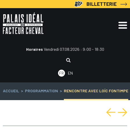
Aller
BILLETTERIE
au
contenu
Horaires
Vendredi 07.08.2026 : 9:00 - 18:30
Rechercher
:
FR
EN
ACCUEIL
>
PROGRAMMATION
>
RENCONTRE AVEC LOÏC FONTIMPE
Navigation
de
l’article