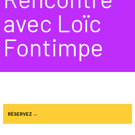
avec Loïc
Fontimpe
RÉSERVEZ →